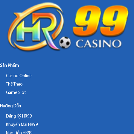
Sản Phẩm
Casino Online
Thể Thao
Game Slot
Hướng Dẫn
Đăng Ký HR99
Khuyến Mãi HR99
Nạp Tiền HR99