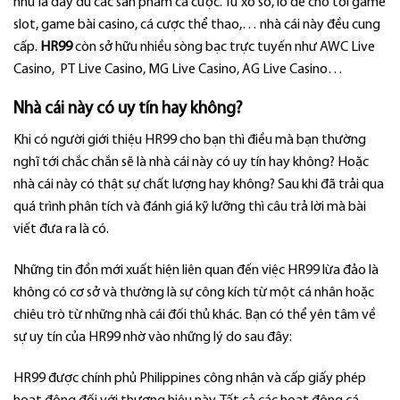
như là đầy đủ các sản phẩm cá cược. Từ xổ số, lô đề cho tới game
slot, game bài casino, cá cược thể thao,… nhà cái này đều cung
cấp.
HR99
còn sở hữu nhiều sòng bạc trực tuyến như AWC Live
Casino, PT Live Casino, MG Live Casino, AG Live Casino…
Nhà cái này có uy tín hay không?
Khi có người giới thiệu HR99 cho bạn thì điều mà bạn thường
nghĩ tới chắc chắn sẽ là nhà cái này có uy tín hay không? Hoặc
nhà cái này có thật sự chất lượng hay không? Sau khi đã trải qua
quá trình phân tích và đánh giá kỹ lưỡng thì câu trả lời mà bài
viết đưa ra là có.
Những tin đồn mới xuất hiện liên quan đến việc HR99 lừa đảo là
không có cơ sở và thường là sự công kích từ một cá nhân hoặc
chiêu trò từ những nhà cái đối thủ khác. Bạn có thể yên tâm về
sự uy tín của HR99 nhờ vào những lý do sau đây:
HR99 được chính phủ Philippines công nhận và cấp giấy phép