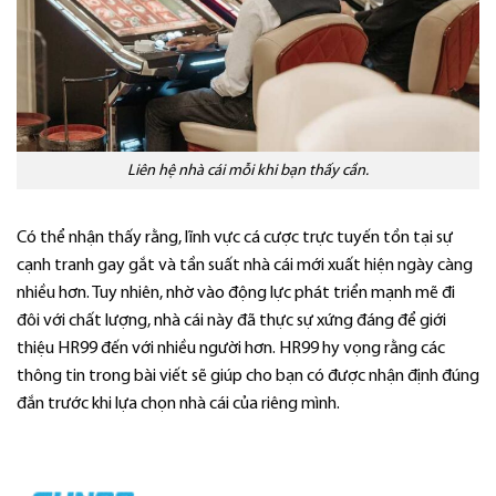
Liên hệ nhà cái mỗi khi bạn thấy cần.
Có thể nhận thấy rằng, lĩnh vực cá cược trực tuyến tồn tại sự
cạnh tranh gay gắt và tần suất nhà cái mới xuất hiện ngày càng
nhiều hơn. Tuy nhiên, nhờ vào động lực phát triển mạnh mẽ đi
đôi với chất lượng, nhà cái này đã thực sự xứng đáng để giới
thiệu HR99 đến với nhiều người hơn. HR99 hy vọng rằng các
thông tin trong bài viết sẽ giúp cho bạn có được nhận định đúng
đắn trước khi lựa chọn nhà cái của riêng mình.