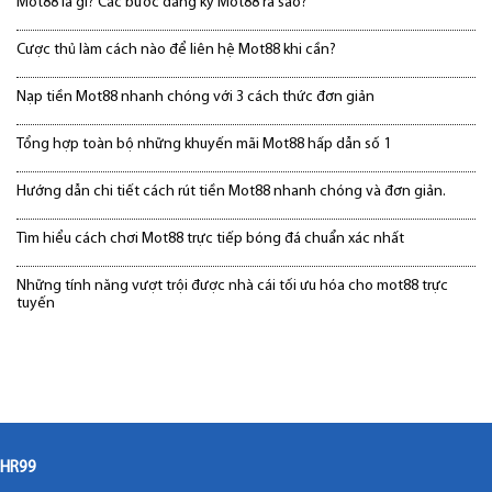
Mot88 là gì? Các bước đăng ký Mot88 ra sao?
Cược thủ làm cách nào để liên hệ Mot88 khi cần?
Nạp tiền Mot88 nhanh chóng với 3 cách thức đơn giản
Tổng hợp toàn bộ những khuyến mãi Mot88 hấp dẫn số 1
Hướng dẫn chi tiết cách rút tiền Mot88 nhanh chóng và đơn giản.
Tìm hiểu cách chơi Mot88 trực tiếp bóng đá chuẩn xác nhất
Những tính năng vượt trội được nhà cái tối ưu hóa cho mot88 trực
tuyến
HR99