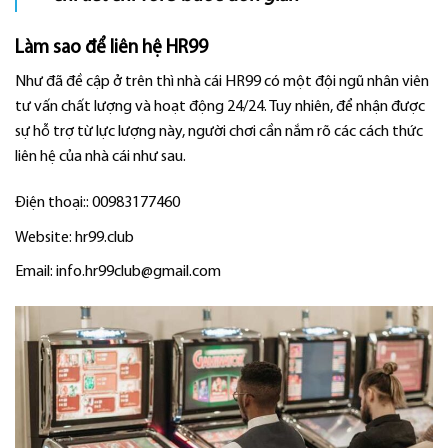
Làm sao để liên hệ HR99
Như đã đề cập ở trên thì nhà cái HR99 có một đội ngũ nhân viên
tư vấn chất lượng và hoạt động 24/24. Tuy nhiên, để nhận được
sự hỗ trợ từ lực lượng này, người chơi cần nắm rõ các cách thức
liên hệ của nhà cái như sau.
Điện thoại:: 00983177460
Website: hr99.club
Email:
info.hr99club@gmail.com