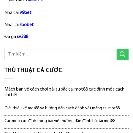
Nhà cái
v9bet
Nhà cái
sbobet
Đá gà
sv388
THỦ THUẬT CÁ CƯỢC
Mách bạn về cách chơi bài tứ sắc tại mot88 cực đỉnh một cách
chi tiết
Giới thiệu về mot88 và hướng dẫn cách đánh vét máng tại mot88
Các mẹo cực đỉnh trong bài viết hướng dẫn đánh bài tại mot88