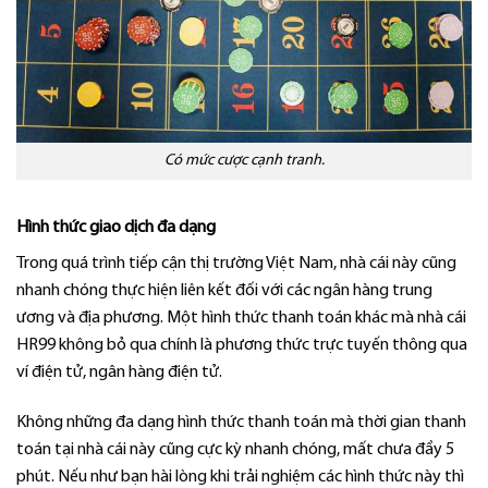
Có mức cược cạnh tranh.
Hình thức giao dịch đa dạng
Trong quá trình tiếp cận thị trường Việt Nam, nhà cái này cũng
nhanh chóng thực hiện liên kết đối với các ngân hàng trung
ương và địa phương. Một hình thức thanh toán khác mà nhà cái
HR99 không bỏ qua chính là phương thức trực tuyến thông qua
ví điện tử, ngân hàng điện tử.
Không những đa dạng hình thức thanh toán mà thời gian thanh
toán tại nhà cái này cũng cực kỳ nhanh chóng, mất chưa đầy 5
phút. Nếu như bạn hài lòng khi trải nghiệm các hình thức này thì