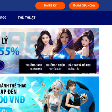
ĐĂNG KÝ
THAM GIA NGAY
HR99
THỦ THUẬT