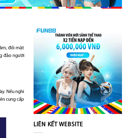
năm, đối mặt
ng đảo người
ày. Nếu nghi
nên cung cấp
LIÊN KẾT WEBSITE