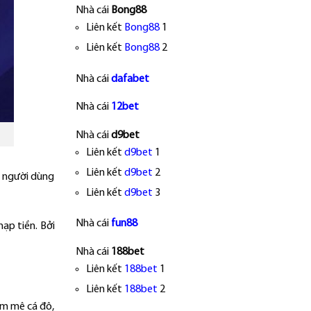
Nhà cái
Bong88
Liên kết
Bong88
1
Liên kết
Bong88
2
Nhà cái
dafabet
Nhà cái
12bet
Nhà cái
d9bet
Liên kết
d9bet
1
Liên kết
d9bet
2
ả người dùng
Liên kết
d9bet
3
Nhà cái
fun88
nạp tiền. Bởi
Nhà cái
188bet
Liên kết
188bet
1
Liên kết
188bet
2
am mê cá độ,