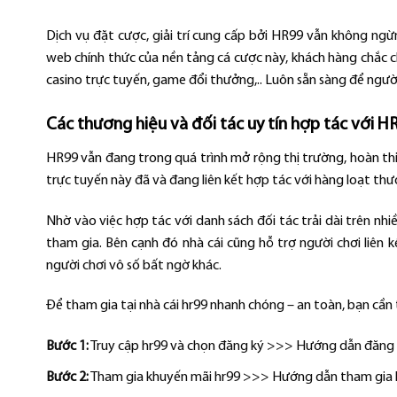
Dịch vụ đặt cược, giải trí cung cấp bởi HR99 vẫn không ng
web chính thức của nền tảng cá cược này, khách hàng chắc c
casino trực tuyến, game đổi thưởng,.. Luôn sẵn sàng để người
Các thương hiệu và đối tác uy tín hợp tác với H
HR99 vẫn đang trong quá trình mở rộng thị trường, hoàn thiện
trực tuyến này đã và đang liên kết hợp tác với hàng loạt thư
Nhờ vào việc hợp tác với danh sách đối tác trải dài trên nh
tham gia. Bên cạnh đó nhà cái cũng hỗ trợ người chơi liên 
người chơi vô số bất ngờ khác.
Để tham gia tại nhà cái hr99 nhanh chóng – an toàn, bạn cần 
Bước 1:
Truy cập hr99 và chọn đăng ký >>>
Hướng dẫn đăng 
Bước 2:
Tham gia khuyến mãi hr99 >>>
Hướng dẫn tham gia 