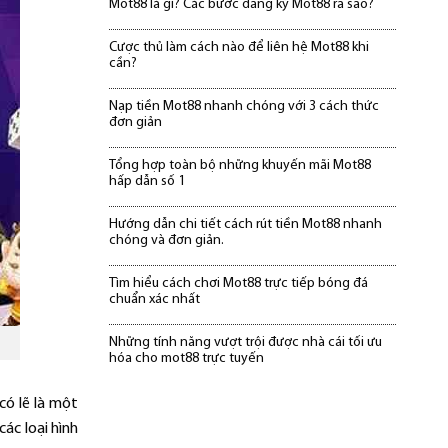
Mot88 là gì? Các bước đăng ký Mot88 ra sao?
Cược thủ làm cách nào để liên hệ Mot88 khi
cần?
Nạp tiền Mot88 nhanh chóng với 3 cách thức
đơn giản
Tổng hợp toàn bộ những khuyến mãi Mot88
hấp dẫn số 1
Hướng dẫn chi tiết cách rút tiền Mot88 nhanh
chóng và đơn giản.
Tìm hiểu cách chơi Mot88 trực tiếp bóng đá
chuẩn xác nhất
Những tính năng vượt trội được nhà cái tối ưu
hóa cho mot88 trực tuyến
có lẽ là một
ác loại hình