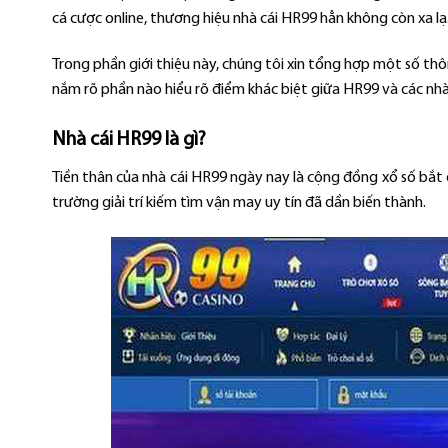
cá cược online, thương hiệu nhà cái HR99 hẳn không còn xa lạ
Trong phần giới thiệu này, chúng tôi xin tổng hợp một số thô
nắm rõ phần nào hiểu rõ điểm khác biệt giữa HR99 và các nhà
Nhà cái HR99 là gì?
Tiền thân của nhà cái HR99 ngày nay là cộng đồng xổ số bắt
trường giải trí kiếm tìm vận may uy tín đã dần biến thành.