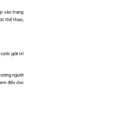
ập vào trang
ợc thể thao,
ược giải trí
 tượng người
 đem đến cho