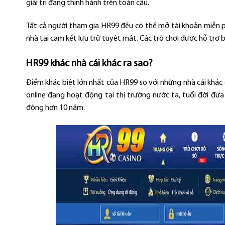
giải trí đang thịnh hành trên toàn cầu.
Tất cả người tham gia HR99 đều có thể mở tài khoản miễn p
nhà tại cam kết lưu trữ tuyệt mật. Các trò chơi được hỗ trợ b
HR99 khác nhà cái khác ra sao?
Điểm khác biệt lớn nhất của HR99 so với những nhà cái khác c
online đang hoạt động tại thị trường nước ta, tuổi đời đưa 
động hơn 10 năm.