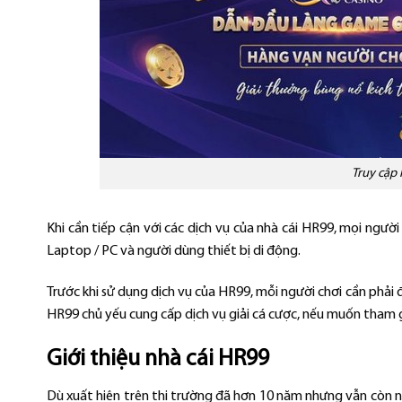
Truy cập 
Khi cần tiếp cận với các dịch vụ của nhà cái HR99, mọi người
Laptop / PC và người dùng thiết bị di động.
Trước khi sử dụng dịch vụ của HR99, mỗi người chơi cần phải đ
HR99 chủ yếu cung cấp dịch vụ giải cá cược, nếu muốn tham gi
Giới thiệu nhà cái HR99
Dù xuất hiện trên thị trường đã hơn 10 năm nhưng vẫn còn nh